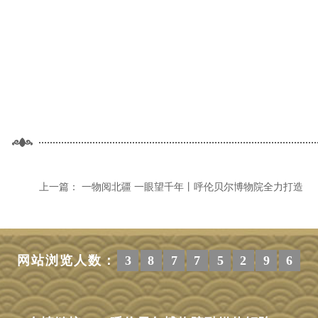
上一篇：
一物阅北疆 一眼望千年丨呼伦贝尔博物院全力打造
网站浏览人数：
3
8
7
7
5
2
9
6