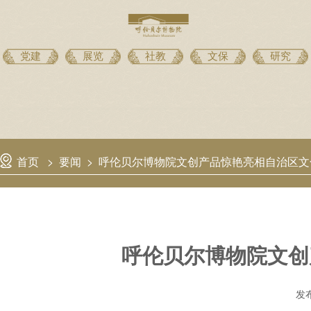
党建
展览
社教
文保
研究
首页
>
要闻
>
呼伦贝尔博物院文创产品惊艳亮相自治区文
呼伦贝尔博物院文创
发布