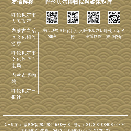
友情链接
呼伦贝尔博物院融媒体矩阵
呼伦贝尔市
人民政府
内蒙古自治
呼伦贝尔历
呼伦贝尔博
呼伦贝尔文
呼伦贝尔民
史博物馆
物院
博
族博物馆
区文化和旅
游厅
呼伦贝尔市
文化旅游广
电局
内蒙古博物
院
呼伦贝尔日
报社
ICP备案：
蒙ICP备2022001538号-3
电话：0470-3108406 / 0470-
3108407 传真：0470-3108406 / 0470-3108407