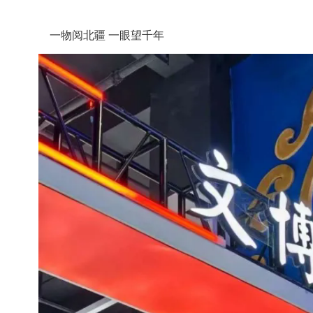
一物阅北疆
一眼望千年