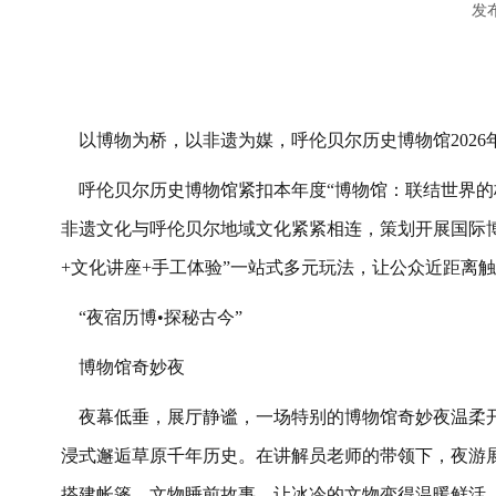
发布
以博物为桥，以非遗为媒，呼伦贝尔历史博物馆
2026
呼伦贝尔历史博物馆紧扣本年度
“
博物馆：联结世界的
非遗文化与呼伦贝尔地域文化紧紧相连，策划开展国际
+
文化讲座
+
手工体验
”
一站式多元玩法，让公众近距离触
“
夜宿历博
•
探秘古今
”
博物馆奇妙夜
夜幕低垂，展厅静谧，一场特别的博物馆奇妙夜温柔
浸式邂逅草原千年历史。在讲解员老师的带领下，夜游
搭建帐篷、文物睡前故事，让冰冷的文物变得温暖鲜活