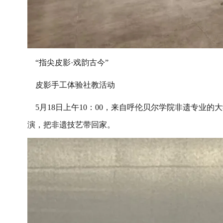
“
指尖皮影
·
戏韵古今
”
皮影手工体验社教活动
5
月
18
日上午
10
：
00
，来自呼伦贝尔学院非遗专业的大
演，把非遗技艺带回家。