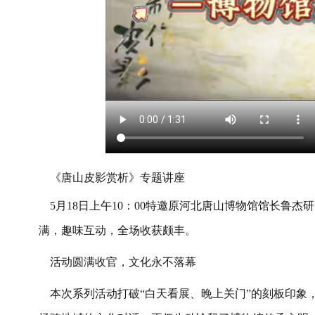
《唐山皮影赏析》专题讲座
5
月
18
日上午
10
：
00
特邀原河北唐山博物馆馆长鲁杰研
满，趣味互动，全场收获颇丰。
活动圆满收官，文化永不落幕
本次系列活动打破
“
白天看展、晚上关门
”
的刻板印象