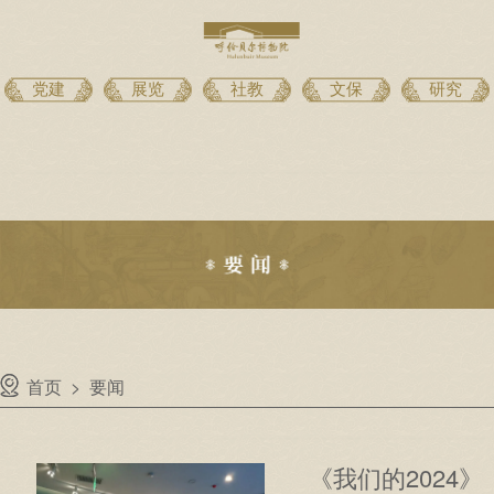
党建
展览
社教
文保
研究
首页
>
要闻
《我们的2024》