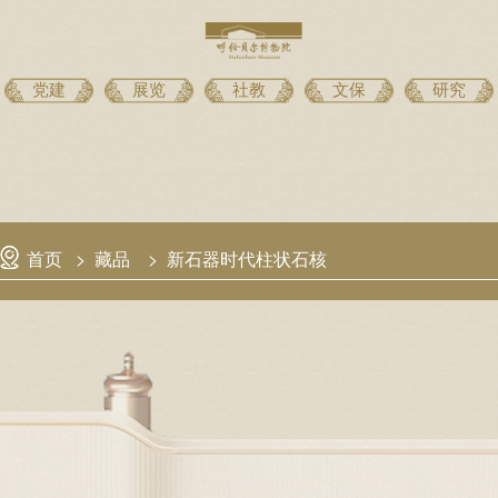
党建
展览
社教
文保
研究
首页
>
藏品
>
新石器时代柱状石核