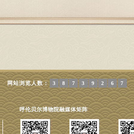
网站浏览人数：
3
8
7
3
9
2
6
7
呼伦贝尔博物院融媒体矩阵