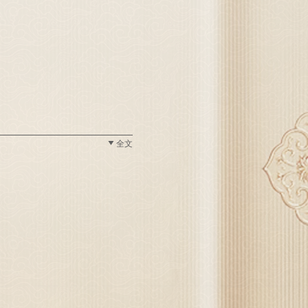
核
全文
m