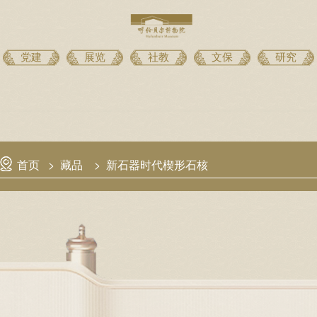
党建
展览
社教
文保
研究
首页
>
藏品
>
新石器时代楔形石核